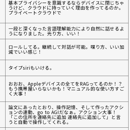
基本プライバシーを意識するならデバイスに閉じちゃ
うけど、クラウドに持っていく理由を作ってるのか。
プライベートクラウドで
一段と深くなった言語理解能力により自然に話せるよ
うになりました。光り方、いい！
ロールしてる。継続して対話が可能。喋り方、いい加
減でいい感じ！
タイプsiriもいける。
おおお、Appleデバイスの全てをRAGってるのか！？
もう携帯屋いらないかも！マニュアル的な使い方すご
く大事！
論文にあったとおり、操作記憶、そして作ったアクシ
ョンの連動、go to AGIだなぁ。アクション大事！
「この住所を連絡先に追加 連絡先に追加して」と言
うと自動で操作してくれる。