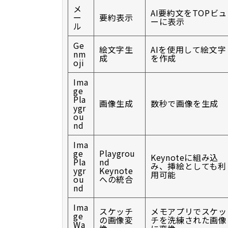
メ
AI要約文をTOPビュ
ー
要約表示
ーに表示
ル
Ge
絵文字生
AIを使用して絵文字
nm
成
を作成
oji
Ima
ge
Pla
画像生成
数秒で画像を生成
ygr
ou
nd
Ima
ge
Playgrou
Keynoteに組み込
Pla
nd
み、挿絵としても利
ygr
Keynote
用可能
ou
への統合
nd
Ima
スケッチ
メモアプリでスケッ
ge
の画像変
チを洗練された画像
Wa