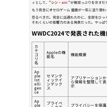
ィとして、
"シン・siri "
が無双っぷりを示すだ
もう完全にオセロゲーム 盤面が一気に塗り替わ
恐るべきだ。完全に出遅れたのに、全部をひっ
それくらいの影響力のある発表だった。やっぱ
WWDC2024で発表された
カ
テ
Appleの機
ゴ
機能概要
能名
リ
名
Ap
ple
セマンテ
アプリケーションか
Int
ィックイ
ら情報を整理して表
elli
ンデック
示
gen
ス
ce
Ap
プライベ
ple
プライバシーを保護