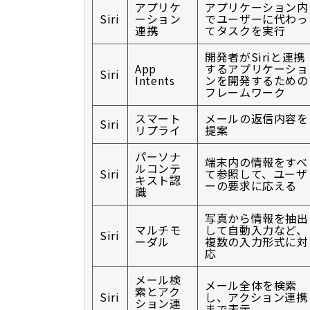
アプリケ
アプリケーション内
Siri
ーション
でユーザーに代わっ
連携
てタスクを実行
開発者がSiriと連携
App
するアプリケーショ
Siri
Intents
ンを開発するための
フレームワーク
スマート
メールの返信内容を
Siri
リプライ
提案
パーソナ
端末内の情報をすべ
ルコンテ
Siri
て参照して、ユーザ
キスト認
ーの要求に応える
識
写真から情報を抽出
マルチモ
して自動入力など、
Siri
ーダル
複数の入力形式に対
応
メール検
メール全体を検索
索とアク
Siri
し、アクション連携
ション連
まで表示