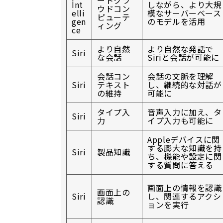
ートクラ
Int
しながら、より大規
ウドコン
elli
模なサーバーベース
ピューテ
gen
のモデルを活用
ィング
ce
より自然
より自然な発話で
Siri
な会話
Siriと会話が可能に
会話コン
会話の文脈を理解
Siri
テキスト
し、継続的な対話が
の維持
可能に
タイプ入
音声入力に加え、タ
Siri
力
イプ入力も可能に
Appleデバイスに関
する膨大な知識を持
Siri
製品知識
ち、機能や設定に関
する質問に答える
画面上の情報を認識
画面上の
Siri
し、関連するアクシ
認識
ョンを実行