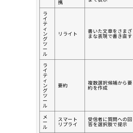
携
ラ
イ
テ
ィ
書いた文章をさまざ
ン
リライト
まな表現で書き直す
グ
ツ
ー
ル
ラ
イ
テ
ィ
複数選択候補から要
ン
要約
約を作成
グ
ツ
ー
ル
メ
スマート
受信者に質問への回
ー
リプライ
答を選択肢で提示
ル