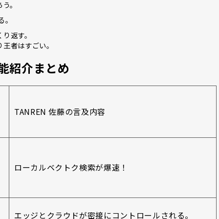
ろう。
る。
くり返す。
り王者はすごい。
機能紹介まとめ
TANREN 佐藤の言及内容
ローカルベクトク検索が爆速！
エッジとクラウドが密接にコントロールされる。