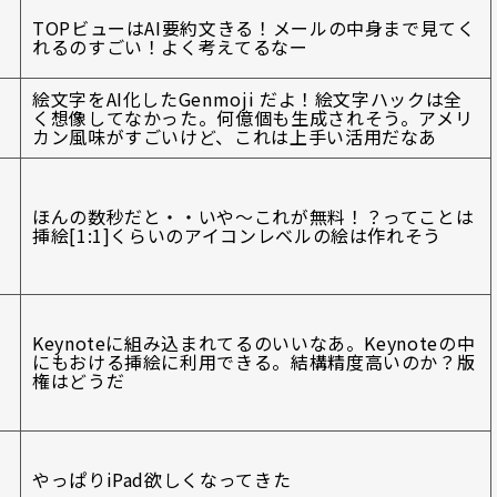
TOPビューはAI要約文きる！メールの中身まで見てく
れるのすごい！よく考えてるなー
絵文字をAI化したGenmoji だよ！絵文字ハックは全
く想像してなかった。何億個も生成されそう。アメリ
カン風味がすごいけど、これは上手い活用だなあ
ほんの数秒だと・・いや～これが無料！？ってことは
挿絵[1:1]くらいのアイコンレベルの絵は作れそう
Keynoteに組み込まれてるのいいなあ。Keynoteの中
にもおける挿絵に利用できる。結構精度高いのか？版
権はどうだ
やっぱりiPad欲しくなってきた