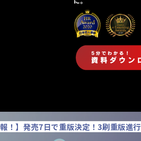
に。
報！】発売7日で重版決定！3刷重版進