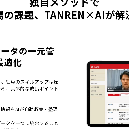
独自メソッドで
の課題、TANREN×AIが
とデータの一元管
最適化
し、社員のスキルアップは属
ため、具体的な成長ポイント
る情報をAIが自動収集・整理
データを一つに統合すること