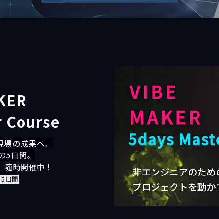
KER
r Course
現場の成果へ。
の5日間。
、随時開催中！
・5日間