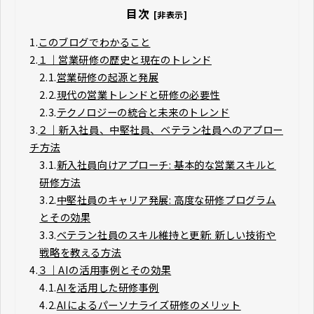
目次
[非表示]
1.
このブログでわかること
2.
１｜営業研修の歴史と現在のトレンド
2.1.
営業研修の起源と発展
2.2.
現代の営業トレンドと研修の必要性
2.3.
テクノロジーの統合と未来のトレンド
3.
２｜新入社員、中堅社員、ベテラン社員へのアプロー
チ方法
3.1.
新入社員向けアプローチ: 基本的な営業スキルと
研修方法
3.2.
中堅社員のキャリア発展: 高度な研修プログラム
とその効果
3.3.
ベテラン社員のスキル維持と更新: 新しい技術や
戦略を教える方法
4.
３｜AIの活用事例とその効果
4.1.
AIを活用した研修事例
4.2.
AIによるパーソナライズ研修のメリット