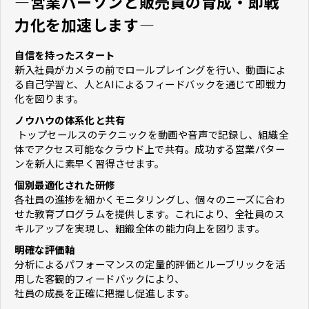
―営業パーソンと販売員の育成・即戦
力化を加速します―
自信を持ったスタート
新入社員がカメラの前でロールプレイングを行い、動画によ
る自己学習と、人とAIによるフィードバックを通じて即戦力
化を図ります。
ノウハウの体系化と共有
トップセールスのテクニックを動画や音声で記録し、組織全
体でアクセス可能なクラウド上で共有。成功する営業パター
ンを新人に素早く習得させます。
個別最適化された研修
各社員の進捗を細かくモニタリングし、個々のニーズに合わ
せた教育プログラムを提供します。これにより、全社員のス
キルアップを実現し、組織全体の能力向上を図ります。
明確な評価軸
分析によるパフォーマンスの定量的評価とルーブリックを活
用した客観的フィードバックにより、
社員の成長を正確に把握し促進します。