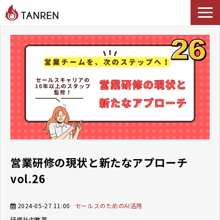
TANRENとは
AIイネーブルメント
選ばれる理由
導入事例
セミナー
料金・プラン
ブログ
Podcast
営業研修の現状と新たなアプローチ
vol.26
2024-05-27 11:00
セールスのためのAI活用
研修
社内教育