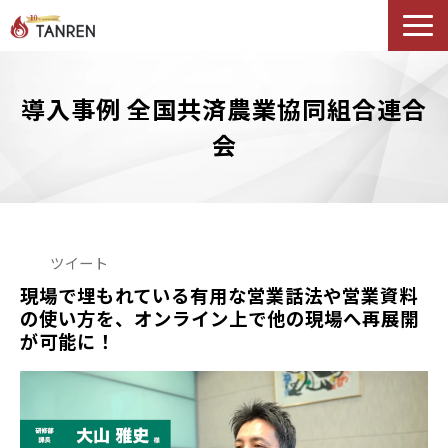
TANRENとは
導入事例 全国共済農業協同組合連合
AIイネーブルメント
会
選ばれる理由
導入事例
セミナー
料金・プラン
ツイート
ブログ
現場で埋もれている有用な営業話法や営業資料
の使い方を、オンライン上で他の現場へ再展開
Podcast
が可能に！