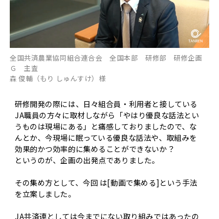
全国共済農業協同組合連合会 全国本部 研修部 研修企画
Ｇ 主査
森 俊輔（もり しゅんすけ）様
研修開発の際には、日々組合員・利用者と接している
JA職員の方々に取材しながら「やはり優良な話法とい
うものは現場にある」と痛感しておりましたので、な
んとか、今現場に眠っている優良な話法や、取組みを
効果的かつ効率的に集めることができないか？
というのが、企画の出発点でありました。
その集め方として、今回 は[動画で集める]という手法
を立案しました。
JA共済連としては今までにない取り組みではあったの