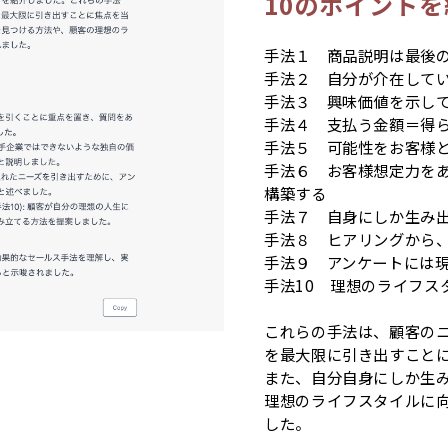
10のポイント
手法１ 商品説明は最後
手法２ 自分が介在して
手法３ 興味価値を示し
手法４ 支払う金額＝得
手法５ 可能性をお客様
手法６ お客様想定力を
構築する
手法７ 自身にしか生み
手法８ ヒアリングから
手法９ アンケートには現
手法10 理想のライフス
これらの手法は、顧客の
を最大限に引き出すこと
また、自分自身にしか生
理想のライフスタイルに
した。