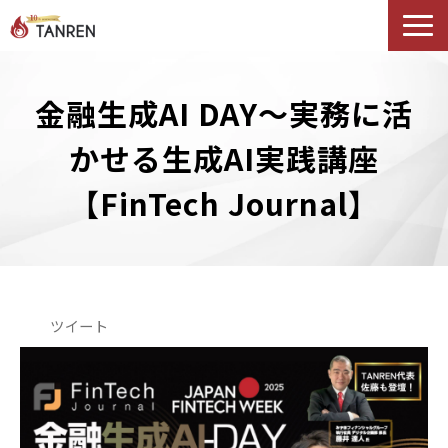
TANRENとは
金融生成AI DAY〜実務に活
AIイネーブルメント
選ばれる理由
かせる生成AI実践講座
導入事例
【FinTech Journal】
セミナー
料金・プラン
ブログ
Podcast
ツイート