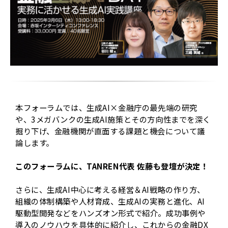
本フォーラムでは、生成AI×金融庁の最先端の研究
や、3メガバンクの生成AI施策とその方向性までを深く
掘り下げ、金融機関が直面する課題と機会について議
論します。
このフォーラムに、TANREN代表 佐藤も登壇が決定！
さらに、生成AI中心に考える経営＆AI戦略の作り方、
組織の体制構築や人材育成、生成AIの実務と進化、AI
駆動型開発などをハンズオン形式で紹介。成功事例や
導入のノウハウを具体的に紹介し、これからの金融DX