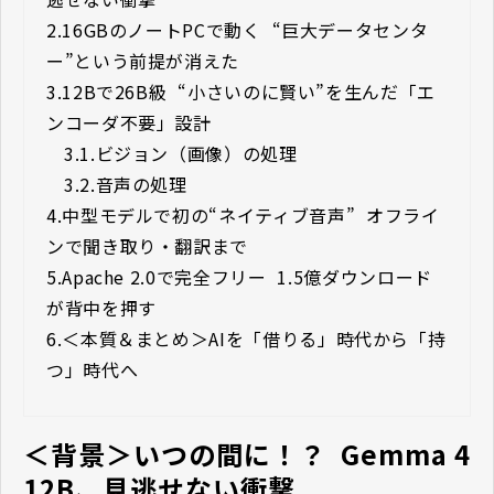
2.
16GBのノートPCで動く ―― “巨大データセンタ
ー”という前提が消えた
3.
12Bで26B級 ―― “小さいのに賢い”を生んだ「エ
ンコーダ不要」設計
3.1.
ビジョン（画像）の処理
3.2.
音声の処理
4.
中型モデルで初の“ネイティブ音声” ―― オフライ
ンで聞き取り・翻訳まで
5.
Apache 2.0で完全フリー ―― 1.5億ダウンロード
が背中を押す
6.
＜本質＆まとめ＞AIを「借りる」時代から「持
つ」時代へ
＜背景＞いつの間に！？ ―― Gemma 4 
12B、見逃せない衝撃