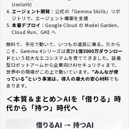
Unsloth）
エージェント開発
：公式の「Gemma Skills」リポ
ジトリで、エージェント構築を支援
本番デプロイ
：Google Cloud の Model Garden、
Cloud Run、GKE へ
無料で、手元で動いて、いつもの道具に乗る。だから
こそ、Gemma 4シリーズは累計
1億5000万ダウンロー
ド
という巨大なエコシステムを育ててきました。装着
型ロボットアームから企業向けAIセキュリティまで、
世界中の現場がこの上で動いています。
“みんなが使
っている”という事実は、導入の最大の安心材料
でも
あります。
＜本質＆まとめ＞AIを「借りる」時
代から「持つ」時代へ