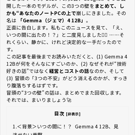
開した一本のモデルが、この3つの壁を
まとめて、し
かも“あなたのノートPCの上で
崩しにきました。その
名は
「Gemma（ジェマ）4 12B」
。
正直に告白します。私もこのニュースを見て、「え、
いつの間に出たの！？」と二度見しました😵‍💫 ……そ
れくらい、静かに、けれど決定的な一手だったので
す。
この記事を最後までお読みいただくと、(1) Gemma 4
12Bが何をそんなにすごいのか、(2) なぜそれが“技術
好きの話”ではなく
経営とコストの話
なのか、そして
(3) 冒頭の「3つの不安」がどう消えるのか――が、すっき
り腹落ちするはずです。
冒頭の“3つの壁”の話は、まとめでまた回収します。
それでは、まいりましょう🚀
目次
[非表示]
1.
＜背景＞いつの間に！？ ―― Gemma 4 12B、見
逃せない衝撃