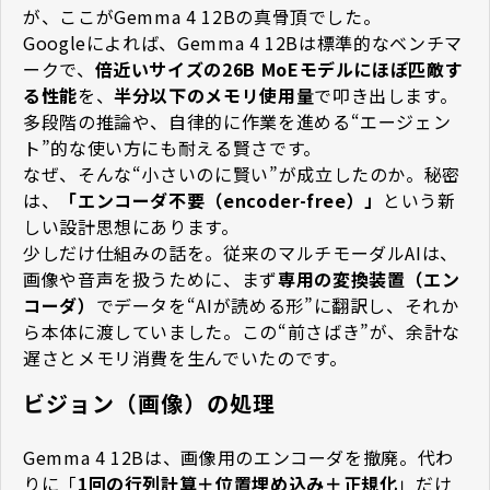
が、ここがGemma 4 12Bの真骨頂でした。
Googleによれば、Gemma 4 12Bは標準的なベンチマ
ークで、
倍近いサイズの26B MoEモデルにほぼ匹敵す
る性能
を、
半分以下のメモリ使用量
で叩き出します。
多段階の推論や、自律的に作業を進める“エージェン
ト”的な使い方にも耐える賢さです。
なぜ、そんな“小さいのに賢い”が成立したのか。秘密
は、
「エンコーダ不要（encoder-free）」
という新
しい設計思想にあります。
少しだけ仕組みの話を。従来のマルチモーダルAIは、
画像や音声を扱うために、まず
専用の変換装置（エン
コーダ）
でデータを“AIが読める形”に翻訳し、それか
ら本体に渡していました。この“前さばき”が、余計な
遅さとメモリ消費を生んでいたのです。
ビジョン（画像）の処理
Gemma 4 12Bは、画像用のエンコーダを撤廃。代わ
りに「
1回の行列計算＋位置埋め込み＋正規化
」だけ