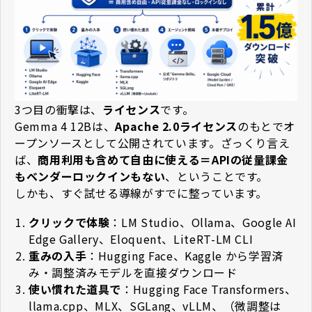
3つ目の衝撃は、
ライセンス
です。
Gemma 4 12Bは、
Apache 2.0ライセンス
のもとでオ
ープンソースとして公開されています。ざっくり言え
ば、
商用利用も含めて自由に使える＝APIの従量課金
もベンダーロックインもない
、ということです。
しかも、すぐ試せる導線がすでに整っています。
クリックで体験
：LM Studio、Ollama、Google AI
Edge Gallery、Eloquent、LiteRT-LM CLI
重みの入手
：Hugging Face、Kaggle から学習済
み・調整済みモデルを直接ダウンロード
使い慣れた道具で
：Hugging Face Transformers、
llama.cpp、MLX、SGLang、vLLM、（微調整は