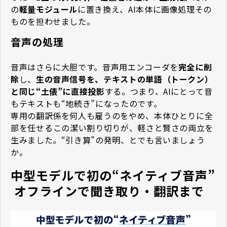
の
軽量モジュール
に置き換え、AI本体に画像処理その
ものを担わせました。
音声の処理
音声はさらに大胆です。音声用エンコーダを
完全に削
除
し、
生の音声信号を、テキストの単語（トークン）
と同じ“土俵”に直接投影
する。つまり、AIにとって音
もテキストも“地続き”になったのです。
専用の翻訳係を何人も雇うのをやめ、本体ひとりに全
部を任せる――この潔い割り切りが、軽さと賢さの両立を
生みました。“引き算”の発明、とでも言いましょう
か。
中型モデルで初の“ネイティブ音声” 
―― オフラインで聞き取り・翻訳まで