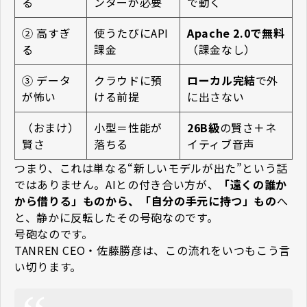
る
ンターが必要
で動く
② 高すぎ
使うたびにAPI
Apache 2.0で無料
る
課金
（課金なし）
③ データ
クラウドに預
ローカル完結
で外
が怖い
ける前提
に出さない
（おまけ）
小型＝性能が
26B級
の賢さ＋ネ
賢さ
落ちる
イティブ音声
つまり、これは単なる“新しいモデルが出た”という話
ではありません。AIとの付き合い方が、
「遠くの誰か
から借りる」ものから、「自分の手元に持つ」もの
へ
と、静かに反転した――その号砲なのです。
号砲なのです。
TANREN CEO・佐藤勝彦は、この流れをいつもこう言
い切ります。