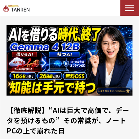
TANRENとは
AIイネーブルメント
選ばれる理由
導入事例
セミナー
料金・プラン
ブログ
Podcast
【徹底解説】“AIは巨大で高価で、デー
タを預けるもの” ―― その常識が、ノート
PCの上で崩れた日