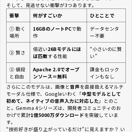
そして、見逃せない衝撃が3つあります。
衝撃
何がすごいか
ひとことで
① 動く
16GBのノートPC
で動
データセンタ
場所
作
ー不要
倍近い
26Bモデルにほ
“小さいのに賢
② 賢さ
ぼ匹敵
する性能
い”
③ 値段
Apache 2.0でオープ
課金もロック
と自由
ンソース＝無料
インもなし
さらにこのモデルは、画像と
音声
を直接扱えるマルチ
モーダル仕様で、Googleいわく「
中型モデルとして
初めて、ネイティブの音声入力に対応した
」とのこ
と。Gemma 4シリーズは、開発者コミュニティのお
かげで累計
1億5000万ダウンロード
を突破していま
す。
“技術好きが盛り上がっているだけ”に見えますか？ い