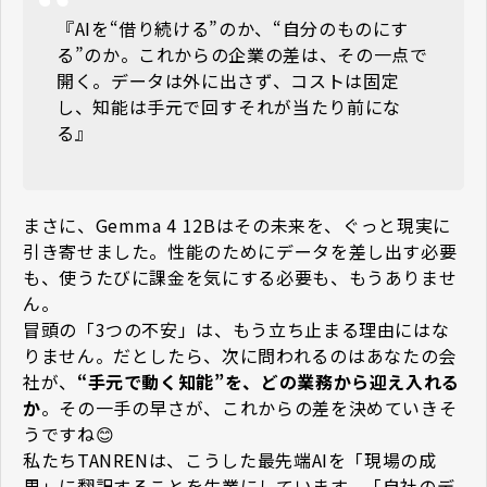
『AIを“借り続ける”のか、“自分のものにす
る”のか。これからの企業の差は、その一点で
開く。データは外に出さず、コストは固定
し、知能は手元で回す――それが当たり前にな
る』
まさに、Gemma 4 12Bはその未来を、ぐっと現実に
引き寄せました。性能のためにデータを差し出す必要
も、使うたびに課金を気にする必要も、もうありませ
ん。
冒頭の「3つの不安」は、もう立ち止まる理由にはな
りません。だとしたら、次に問われるのは――あなたの会
社が、
“手元で動く知能”を、どの業務から迎え入れる
か
。その一手の早さが、これからの差を決めていきそ
うですね😊
私たちTANRENは、こうした最先端AIを「現場の成
果」に翻訳することを生業にしています。「自社のデ