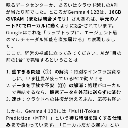
唸るデータセンターか、あるいはクラウド越しのAPI
が当たり前でした。ところがGemma 4 12Bは、1
6GB
のVRAM（または統合メモリ）
さえあれば、
手元のノ
ートPCでローカルに動く
ように設計されています。
Googleはこれを「ラップトップに、エージェント級
のマルチモーダル知能を直接届ける」と表現しまし
た。
ここで、経営の視点に立ってみてください。AIが“目の
前の1台”で完結するということは――
重すぎる問題（①）の解消
：特別なインフラ投資な
しに、いま社員が使っているPCで動かせる
データを手放す不安（③）の解消
：処理がローカル
で完結するなら、
機密データを外部に送らずに済む
速さ
：クラウドへの往復が消えるぶん、応答も軽い
しかも、Gemma 4 12Bには「Multi-Token
Prediction（MTP）」という
待ち時間を短くする仕組
み
まで備わっています。「ローカルだから遅い」とい