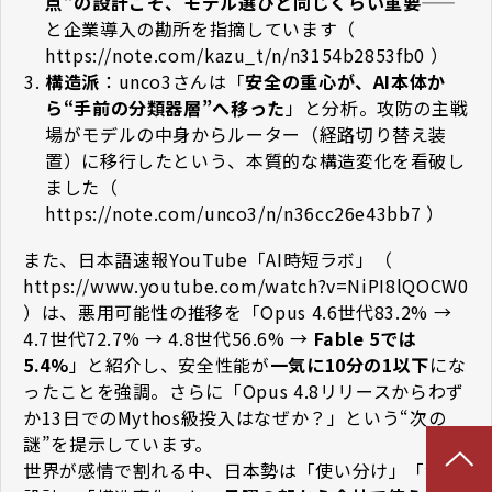
点”の設計こそ、モデル選びと同じくらい重要
——
と企業導入の勘所を指摘しています（
https://note.com/kazu_t/n/n3154b2853fb0
）
構造派
：unco3さんは「
安全の重心が、AI本体か
ら“手前の分類器層”へ移った
」と分析。攻防の主戦
場がモデルの中身からルーター（経路切り替え装
置）に移行したという、本質的な構造変化を看破し
ました（
https://note.com/unco3/n/n36cc26e43bb7
）
また、日本語速報YouTube「AI時短ラボ」（
https://www.youtube.com/watch?v=NiPI8lQOCW0
）は、悪用可能性の推移を「Opus 4.6世代83.2% →
4.7世代72.7% → 4.8世代56.6% →
Fable 5では
5.4%
」と紹介し、安全性能が
一気に10分の1以下
にな
ったことを強調。さらに「Opus 4.8リリースからわず
か13日でのMythos級投入はなぜか？」という“次の
謎”を提示しています。
世界が感情で割れる中、日本勢は「使い分け」「導入