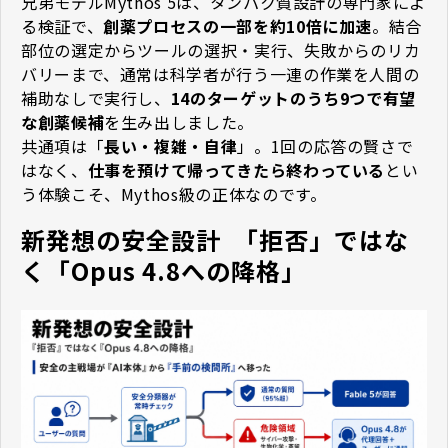
兄弟モデルMythos 5は、タンパク質設計の専門家によ
る検証で、
創薬プロセスの一部を約10倍に加速
。結合
部位の選定からツールの選択・実行、失敗からのリカ
バリーまで、通常は科学者が行う一連の作業を人間の
補助なしで実行し、
14のターゲットのうち9つで有望
な創薬候補
を生み出しました。
共通項は「
長い・複雑・自律
」。1回の応答の賢さで
はなく、
仕事を預けて帰ってきたら終わっている
とい
う体験こそ、Mythos級の正体なのです。
新発想の安全設計 ―― 「拒否」ではな
く「Opus 4.8への降格」