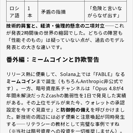
ロシ
1
「危険と言いな
矛盾の指摘
ア語
本
がらなぜ出す」
技術的興奮と、経済・倫理的懸念の二項対立
——これ
が発表2時間後の世界の縮図でした。どちらの陣営も
「性能そのもの」は疑っていない点が、過去のモデル
発表との大きな違いです。
番外編：ミームコインと詐欺警告
リリース熱に便乗して、Solana上では「FABLE」なる
ミームコイン
まで誕生（もちろんAnthropic非公式で
す）。一方、暗号資産系チャンネルは「Opus 4.8が4
年間未解決だったZcashの脆弱性を1日で発見した実績
がある。その上位モデルが来た今、ウォレットの承認
設定を今すぐ見直せ」と
防御側の備え
を呼びかけまし
た。新技術の周辺には必ず便乗と注意喚起が同時発生
する——リテラシーの教材として完璧な事例ですね
（※当社は暗号資産への投資を一切推奨しません）。