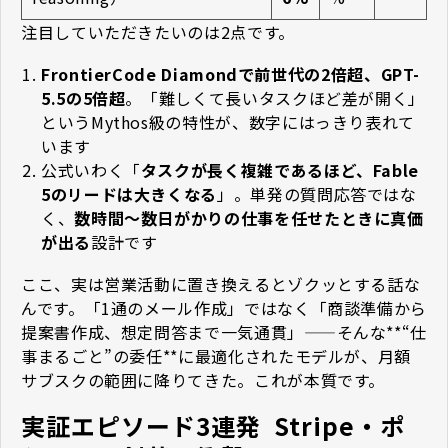
注目していただきたいのは2点です。
FrontierCode Diamondで前世代の2倍超、GPT-
5.5の5倍超
。「難しくて長いタスクほど差が開く」
というMythos級の特性が、数字にはっきり表れて
います
公式いわく「
タスクが長く複雑であるほど、Fable
5のリードは大きくなる
」。単発の質問応答ではな
く、
数時間〜数日がかりの仕事を任せたときに真価
が出る
設計です
ここ、実は営業活動に置き換えるとゾクッとする話な
んです。「1通のメール作成」ではなく「商談準備から
提案書作成、想定問答まで一気通貫」——そんな**“仕
事まるごと”の委任**に最適化されたモデルが、月額
サブスクの範囲に降りてきた。これが本質です。
実証エピソード3連発 ―― Stripe・ポ