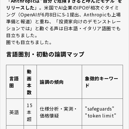
「
Anthropicは“自分で危険すぎると呼んだモデル”を
リリースした
」。米国でAI企業のIPOが相次ぐタイミ
ング（OpenAIが6月8日にS-1提出、Anthropicも上場
準備と報道）と重ね、「投資家向けのデモンストレー
ションでは」と勘ぐる声は日本語・イタリア語圏でも
目立ちました。
圏でも目立ちました。
言語圏別・初動の論調マップ
動
言語
画
象徴的キーワー
論調の傾向
圏
本
ド
数
15
仕様分析・実測・
"safeguards"
英語
本
価格懐疑
"token limit"
超