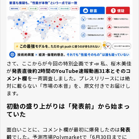
さて、ここからが今回の特別企画です📣 私、桜木美佳
が
発表直後約2時間のYouTube速報動画31本とそのコ
メント欄
を一斉調査しました。プレスリリースには絶
対に載らない「市場の本音」を、原文付きでお届けし
ます。
初動の盛り上がりは「発表前」から始まっ
ていた
面白いことに、コメント欄が最初に爆発したのは
発表
前
でした。予測市場Polymarketで「6月30日までに