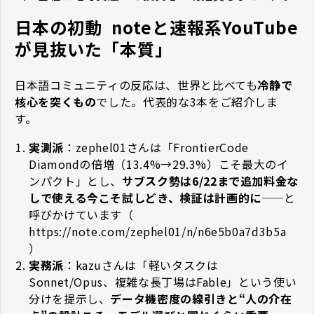
日本の初動 ―― noteと速報系YouTube
が見抜いた「本質」
日本語コミュニティの反応は、世界と比べても
冷静で
核心を突くもの
でした。代表的な3本をご紹介しま
す。
実測派
：zephel01さんは「FrontierCode
Diamondの倍増（13.4%→29.3%）こそ最大のイ
ンパクト」とし、
サブスク勢は6/22まで追加料金な
しで使える今こそ試しどき、検証は計画的に
——と
呼びかけています（
https://note.com/zephel01/n/n6e5b0a7d3b5a
）
実務派
：kazuさんは「軽いタスクは
Sonnet/Opus、複雑な長丁場はFable」という使い
分けを提示し、
データ機密度の線引きと“人の介在