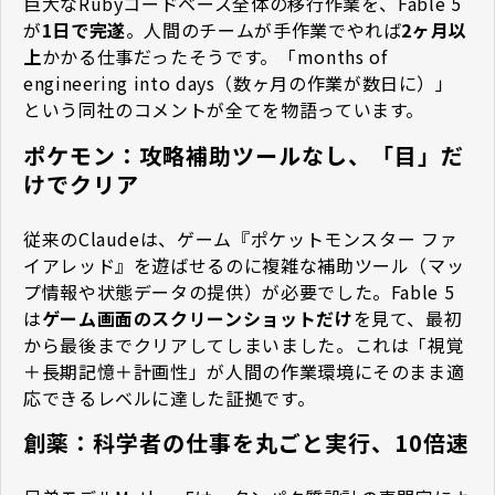
巨大なRubyコードベース全体の移行作業を、Fable 5
が
1日で完遂
。人間のチームが手作業でやれば
2ヶ月以
上
かかる仕事だったそうです。「months of
engineering into days（数ヶ月の作業が数日に）」
という同社のコメントが全てを物語っています。
ポケモン：攻略補助ツールなし、「目」だ
けでクリア
従来のClaudeは、ゲーム『ポケットモンスター ファ
イアレッド』を遊ばせるのに複雑な補助ツール（マッ
プ情報や状態データの提供）が必要でした。Fable 5
は
ゲーム画面のスクリーンショットだけ
を見て、最初
から最後までクリアしてしまいました。これは「視覚
＋長期記憶＋計画性」が人間の作業環境にそのまま適
応できるレベルに達した証拠です。
創薬：科学者の仕事を丸ごと実行、10倍速