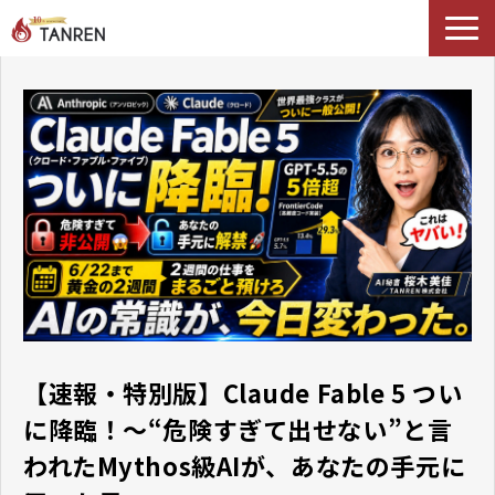
TANRENとは
AIイネーブルメント
選ばれる理由
導入事例
セミナー
料金・プラン
ブログ
Podcast
【速報・特別版】Claude Fable 5 つい
に降臨！～“危険すぎて出せない”と言
われたMythos級AIが、あなたの手元に