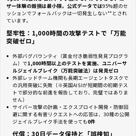
ザー体験の毀損は最小限。公式データでは
95%超のセ
ッションでフォールバックは一切発生しない**とされ
ています。
堅牢性：1,000時間の攻撃テストで「万能
突破ゼロ」
外部バグバウンティ（賞金付き脆弱性発見プログラ
ム）で
1,000時間以上のテストを実施、ユニバーサ
ルジェイルブレイク（万能突破法）は発見ゼロ
外部レッドチーム機関も長期エージェントタスクで
の汎用突破に失敗（※英国AISIが短期間の初期テス
トで部分的な前進を報告しており、完璧ではありま
せん）
サイバー攻撃の計画・エクスプロイト開発・防御回
避に関する有害リクエストへの応答は、30種の公開
ジェイルブレイク手法を使っても
0件
代償：30日データ保持と「誤検知」