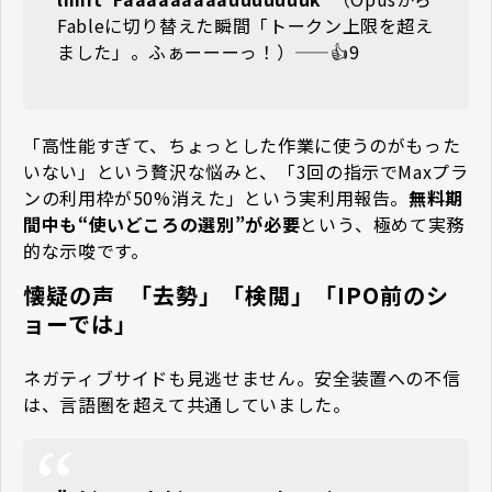
Fableに切り替えた瞬間「トークン上限を超え
ました」。ふぁーーーっ！）——👍9
「高性能すぎて、ちょっとした作業に使うのがもった
いない」という贅沢な悩みと、「3回の指示でMaxプラ
ンの利用枠が50%消えた」という実利用報告。
無料期
間中も“使いどころの選別”が必要
という、極めて実務
的な示唆です。
懐疑の声 ―― 「去勢」「検閲」「IPO前のシ
ョーでは」
ネガティブサイドも見逃せません。安全装置への不信
は、言語圏を超えて共通していました。