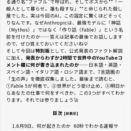
る通り名“ファブル”で呼ばれ、そしてボスから**「一
般人として暮らせ。誰も殺すな」**と命じられた殺し
屋でした。実は今回のAI、この設定に驚くほどそっく
りなんです。なぜAnthropicは、最強モデルに「神話
（Mythos）」ではなく「作り話（Fable）」という名
前を付けたのか——答えは記事の最後でお話しします
ので、ぜひ覚えておいてくださいね💡
そして今回は
特別版
として、公式発表のファクト解説
に加え、
発表からわずか2時間で世界中のYouTubeコ
メント欄に何が書き込まれたのか
——日本語・英語・
スペイン語・イタリア語・ロシア語まで、7言語圏の
「生の声」を徹底収集しました。最後まで読むと、
①Fable 5が何者で、②世界がどう受け止め、③明日か
らあなたの仕事で何をすべきか、この3つがすべてわか
ります。それでは参りましょう🚀
目次
[非表示]
1.
6月9日、何が起きたのか ―― 60秒でわかる速報サ