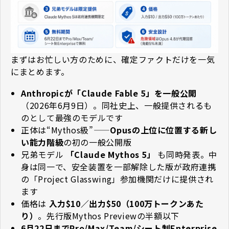
まずはお忙しい方のために、確定ファクトだけを一気
にまとめます。
Anthropicが「Claude Fable 5」を一般公開
（2026年6月9日）。同社史上、一般提供されるも
のとして最強のモデルです
正体は“Mythos級”——
Opusの上位に位置する新し
い能力階級
の初の一般公開版
兄弟モデル
「Claude Mythos 5」
も同時発表。中
身は同一で、安全装置を一部解除した版が政府連携
の「Project Glasswing」参加機関だけに提供され
ます
価格は
入力$10／出力$50（100万トークンあた
り）
。先行版Mythos Previewの半額以下
6月22日までPro/Max/Team/シート制Enterprise