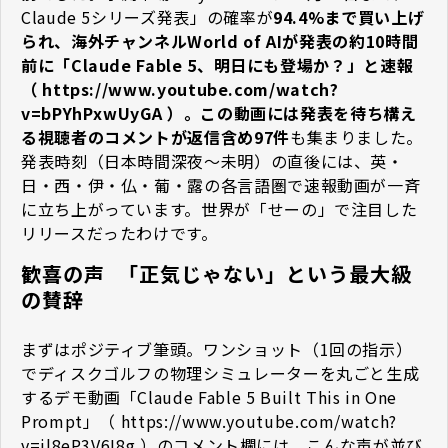
Claude 5シリーズ発表」の確率が
94.4%まで買い上げ
られ、海外チャンネルWorld of AIが発表の約10時間
前に「Claude Fable 5、明日にも登場か？」と速報
（
https://www.youtube.com/watch?
v=bPYhPxwUyGA
）。この動画には発表を待ち構え
る視聴者のコメントが返信含め97件
も集まりました。
発表時刻（日本時間深夜〜未明）の直後には、英・
日・西・伊・仏・葡・露の各言語圏で速報動画が一斉
に立ち上がっています。世界が「せーの」で注目した
リリースだったわけです。
歓喜の声 ―― 「正気じゃない」という最大級
の賛辞
まずはポジティブ筆頭。ワンショット（1回の指示）
でディスクゴルフの物理シミュレーターを丸ごと生成
するデモ動画「Claude Fable 5 Built This in One
Prompt」（
https://www.youtube.com/watch?
v=il8eP3V6I8g
）のコメント欄には、こんな声が並び