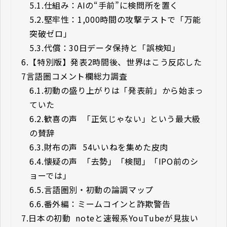
5.1.
仕組み：AIの“手前”に検問所を置く
5.2.
堅牢性：1,000時間の攻撃テストで「万能
突破ゼロ」
5.3.
代償：30日データ保持と「誤検知」
6.
【特別版】発表2時間後、世界はこう反応した ――
7言語圏コメント欄総力調査
6.1.
初動の盛り上がりは「発表前」から始まっ
ていた
6.2.
歓喜の声 ―― 「正気じゃない」という最大級
の賛辞
6.3.
財布の声 ―― 54いいねを集めた皮肉
6.4.
懐疑の声 ―― 「去勢」「検閲」「IPO前のシ
ョーでは」
6.5.
言語圏別・初動の論調マップ
6.6.
番外編：ミームコインと詐欺警告
7.
日本の初動 ―― noteと速報系YouTubeが見抜い