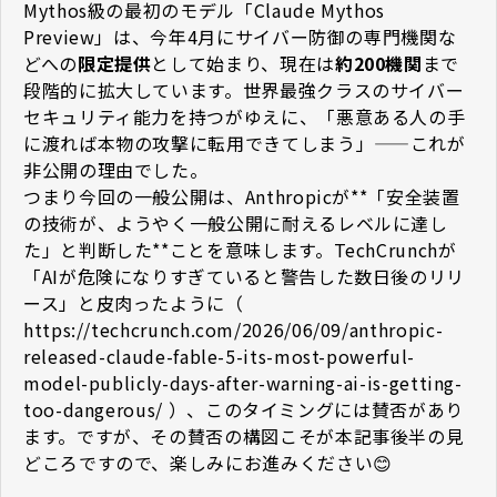
Mythos級の最初のモデル「Claude Mythos
Preview」は、今年4月にサイバー防御の専門機関な
どへの
限定提供
として始まり、現在は
約200機関
まで
段階的に拡大しています。世界最強クラスのサイバー
セキュリティ能力を持つがゆえに、「悪意ある人の手
に渡れば本物の攻撃に転用できてしまう」——これが
非公開の理由でした。
つまり今回の一般公開は、Anthropicが**「安全装置
の技術が、ようやく一般公開に耐えるレベルに達し
た」と判断した**ことを意味します。TechCrunchが
「AIが危険になりすぎていると警告した数日後のリリ
ース」と皮肉ったように（
https://techcrunch.com/2026/06/09/anthropic-
released-claude-fable-5-its-most-powerful-
model-publicly-days-after-warning-ai-is-getting-
too-dangerous/
）、このタイミングには賛否があり
ます。ですが、その賛否の構図こそが本記事後半の見
どころですので、楽しみにお進みください😊