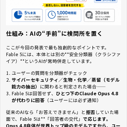
仕組み：AIの“手前”に検問所を置く
ここが今回の発表で最も独創的なポイントです。
Fable 5には、本体とは別の**安全分類器（クラシファ
イア）**というAIが常時併走しています。
ユーザーの質問を分類器がチェック
サイバーセキュリティ／生物・化学／蒸留（モデル
能力の抽出）
に関わると判定された場合——
Fable 5は回答せず、
ひとつ下のClaude Opus 4.8
が代わりに回答
（ユーザーには必ず通知）
従来のAIなら「お答えできません」と
拒否
していた場
面で、Fable 5は**「回答者の交代」
で応じます。
Opus 4.8自体が世界トップ級のモデルですから、ユー