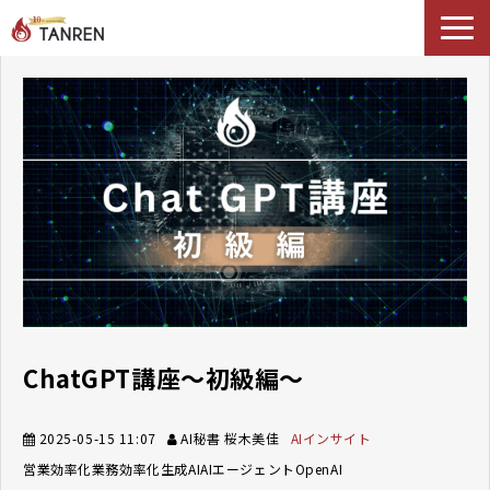
TANRENとは
AIイネーブルメント
選ばれる理由
導入事例
セミナー
料金・プラン
ブログ
Podcast
ChatGPT講座〜初級編〜
2025-05-15 11:07
AI秘書 桜木美佳
AIインサイト
営業効率化
業務効率化
生成AI
AIエージェント
OpenAI