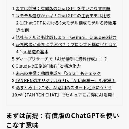
1.
まずは前提：有償版のChatGPTを使いこなす意味
2.
🔍モデル選びがカギ！ChatGPTの主要モデル比較
2.1.
ChatGPTにおける3大モデル構成モデル名特徴用
途の例
3.
他社モデルとも比較しよう：Gemini、Claudeの魅力
4.
✏️初級者が最初に学ぶべき：プロンプト構造化とは？
4.1.
🔹構造の基本
5.
ディープリサーチで「AIが勝手に資料作成」！？
6.
Claudeの圧倒的“絵心”と構造化力
7.
未来の主役：動画生成AI「Sora」もチェック
8.
TANRENのオリジナルGPTs「AI伊藤羊一」も登場！
9.
🚀まとめ｜今こそ、AI活用のスタート地点に立とう
10.
📢【TANREN CHAT】でセキュアにお得にAI活用！
まずは前提：有償版のChatGPTを使い
こなす意味