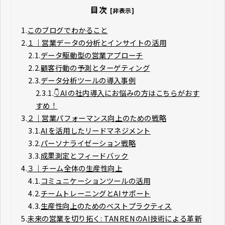
目次
[非表示]
1.
このブログでわかること
2.
１｜営業データの分析とインサイトの活用
2.1.
データ駆動型の営業アプローチ
2.2.
顧客行動の予測とターゲティング
2.3.
データ分析ツールの導入事例
2.3.1.
👇AIの社内導入にお悩みの方はこちらがおす
すめ！
3.
２｜営業パフォーマンス向上のための戦略
3.1.
AIを活用したリードマネジメント
3.2.
パーソナライゼーション戦略
3.3.
成果測定とフィードバック
4.
３｜チーム全体の生産性向上​​​​​
4.1.
コミュニケーションツールの活用
4.2.
チームトレーニングとAIサポート
4.3.
生産性向上のためのベストプラクティス
5.
未来の営業を切り拓く: TANRENのAI技術による革新