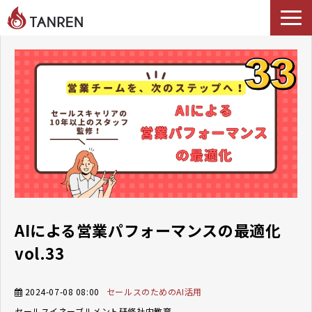
TANRENとは
AIイネーブルメント
選ばれる理由
導入事例
セミナー
料金・プラン
ブログ
Podcast
AIによる営業パフォーマンスの最適化
vol.33
2024-07-08 08:00
セールスのためのAI活用
セールスイネーブルメント
研修
社内教育