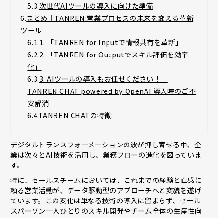
5.3.
次世代AIツールの導入に向けた準備
6.
まとめ｜TANREN:営業プロセスの未来を変える革新
ツール
6.1.
1. 「TANREN for Inputで情報共有を革新」
6.2.
2. 「TANREN for Outputでスキル評価を効率
化」
6.3.
3. AIツールの導入もお任せください！｜
TANREN CHAT powered by OpenAI 導入時のご不
安解消
6.4.
TANREN CHATの特徴:
デジタルトランスフォーメーションの波が押し寄せる中、企
業は次々とAI技術を活用し、業務フローの進化を図っていま
す。
特に、セールスチームにおいては、これまでの経験と直感に
頼る営業活動が、データ駆動型のアプローチへと変貌を遂げ
ています。この変化は単なる技術の導入に留まらず、セール
スパーソン一人ひとりのスキル開発やチーム全体の生産性向