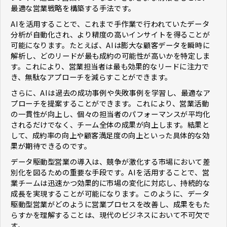
最適な営業戦略を構築する手法です。
AIを活用することで、これまで手作業で行われていたデータ
分析が自動化され、より精度の高いインサイトを得ることが
可能になります。たとえば、AIは膨大な顧客データを瞬時に
解析し、どのリードが最も成約の可能性が高いかを特定しま
す。これにより、営業担当者は最も効果的なリードに注力で
き、無駄なアプローチを減らすことができます。
さらに、AIは過去の成功事例や失敗事例を学習し、最適なア
プローチを提案することができます。これにより、営業活動
の一貫性が向上し、個々の担当者のパフォーマンスが平均化
されるだけでなく、チーム全体の成果が向上します。結果と
して、成約率の向上や顧客満足度の向上といった具体的な効
果が期待できるのです。
データ駆動型営業の導入は、競争が激化する市場において差
別化を図るための重要な手段です。AIを活用することで、営
業チームは迅速かつ効果的に市場の変化に対応し、持続的な
成長を実現することが可能になります。このように、データ
駆動型営業がどのように営業プロセスを改善し、成果をもた
らすかを理解することは、現代のビジネスにおいて不可欠で
す。