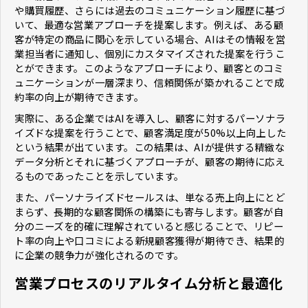
や購買履歴、さらには過去のコミュニケーション履歴に基づ
いて、最適な営業アプローチを提案します。例えば、ある顧
客が特定の商品に関心を示している場合、AIはその情報を営
業担当者に通知し、個別にカスタマイズされた提案を行うこ
とができます。このようなアプローチにより、顧客とのコミ
ュニケーションが一層深まり、信頼関係が築かれることで成
約率の向上が期待できます。
実際に、ある企業ではAIを導入し、顧客に対するパーソナラ
イズドな提案を行うことで、顧客満足度が50%以上向上した
という結果が出ています。この結果は、AIが提供する精緻な
データ分析とそれに基づくアプローチが、顧客の期待に応え
るものであったことを示しています。
また、パーソナライズドセールスは、単なる売上向上にとど
まらず、長期的な顧客関係の構築にも寄与します。顧客が自
分のニーズを的確に理解されていると感じることで、リピー
ト率の向上や口コミによる新規顧客獲得が期待でき、結果的
に企業の競争力が強化されるのです。
営業プロセスのリアルタイム分析と最適化