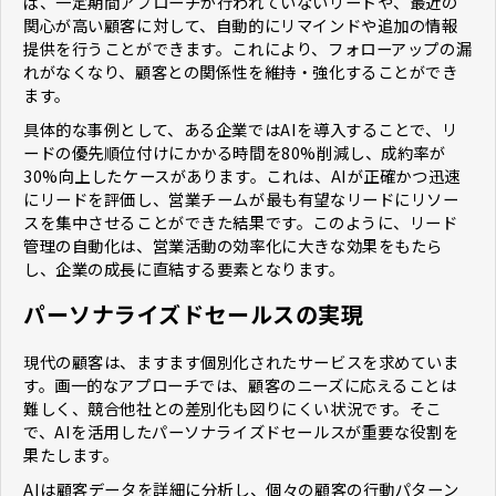
ば、一定期間アプローチが行われていないリードや、最近の
関心が高い顧客に対して、自動的にリマインドや追加の情報
提供を行うことができます。これにより、フォローアップの漏
れがなくなり、顧客との関係性を維持・強化することができ
ます。
具体的な事例として、ある企業ではAIを導入することで、リ
ードの優先順位付けにかかる時間を80%削減し、成約率が
30%向上したケースがあります。これは、AIが正確かつ迅速
にリードを評価し、営業チームが最も有望なリードにリソー
スを集中させることができた結果です。このように、リード
管理の自動化は、営業活動の効率化に大きな効果をもたら
し、企業の成長に直結する要素となります。
パーソナライズドセールスの実現
現代の顧客は、ますます個別化されたサービスを求めていま
す。画一的なアプローチでは、顧客のニーズに応えることは
難しく、競合他社との差別化も図りにくい状況です。そこ
で、AIを活用したパーソナライズドセールスが重要な役割を
果たします。
AIは顧客データを詳細に分析し、個々の顧客の行動パターン