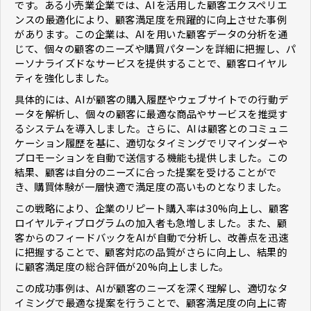
です。ある小売業企業では、AIを活用した顧客エクスペリエ
ンスの最適化により、顧客満足度を飛躍的に向上させた事例
があります。この企業は、AIを用いた顧客データの分析を通
じて、個々の顧客のニーズや購買パターンを詳細に把握し、パ
ーソナライズドなサービスを提供することで、顧客ロイヤル
ティを強化しました。
具体的には、AIが顧客の購入履歴やウェブサイトでの行動デ
ータを解析し、個々の顧客に最適な商品やサービスを推奨す
るシステムを導入しました。さらに、AIは顧客とのコミュニ
ケーション履歴を基に、適切なタイミングでリマインダーや
プロモーションを自動で送信する機能も提供しました。この
結果、顧客は自分のニーズに合った提案を受けることがで
き、購買体験が一層快適で満足度の高いものとなりました。
この戦略により、企業のリピート購入率は30%向上し、顧客
ロイヤルティプログラムの加入者も急増しました。また、顧
客からのフィードバックをAIが自動で分析し、改善点を迅速
に把握することで、顧客対応の品質がさらに向上し、結果的
に顧客満足度の総合評価が20%向上しました。
この成功事例は、AIが顧客のニーズを深く理解し、適切なタ
イミングで最適な提案を行うことで、顧客満足度の向上に寄