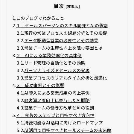
目次
[非表示]
1.
このブログでわかること
2.
１｜セールスパーソンのスキル開発とAIの役割
2.1.
現行の営業プロセスの課題分析とその影響
2.2.
データ駆動型営業の必要性とその効果
2.3.
営業チームの生産性向上を阻む要因とは
3.
２｜AIによる業務効率化の具体例
3.1.
リード管理の自動化とその効果
3.2.
パーソナライズドセールスの実現
3.3.
営業プロセスのリアルタイム分析と最適化
4.
３｜成功事例とその影響
4.1.
AI導入による営業成果の向上事例
4.2.
顧客満足度向上に寄与したAI戦略
4.3.
営業チームの働き方改革とAIの役割
5.
４｜今後のステップと目指すべき方向性
5.1.
持続可能なAI活用に向けたロードマップ
5.2.
AI活用で目指すべきセールスチームの未来像