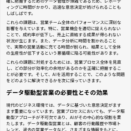
確に把握するためのデータ管理が煩雑であるため、レポーテ
ィングに時間がかかり、迅速な意思決定が妨げられることも
しばしばです。
これらの課題は、営業チーム全体のパフォーマンスに深刻な
影響を与えています。特に、営業機会を適切に捉えられない
ことで、成約率が低下し、売上に直結する成果が得られない
状況が生じます。また、データ分析に時間を割かれること
で、実際の営業活動に充てる時間が削られ、結果として全体
の生産性が低下するという悪循環に陥る可能性があります。
これらの課題に対処するためには、営業プロセス全体を見直
し、どの部分が効率化の余地があるのかを正確に把握するこ
とが必要です。そして、AIを活用することで、このような問題
をどのように解決できるかを次に探っていきます。
データ駆動型営業の必要性とその効果
現代のビジネス環境では、データに基づいた意思決定がます
ます重要になっています。営業プロセスにおいても、データ駆
動型アプローチが不可欠であり、AIがその中心的な役割を果
たします。データ駆動型営業とは、顧客の行動履歴や市場ト
レンド、過去の営業データなど、さまざまな情報をもとに、