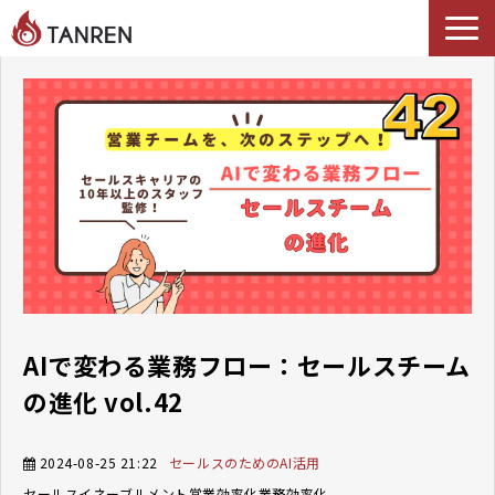
TANRENとは
AIイネーブルメント
選ばれる理由
導入事例
セミナー
料金・プラン
ブログ
Podcast
AIで変わる業務フロー：セールスチーム
の進化 vol.42
2024-08-25 21:22
セールスのためのAI活用
セールスイネーブルメント
営業効率化
業務効率化