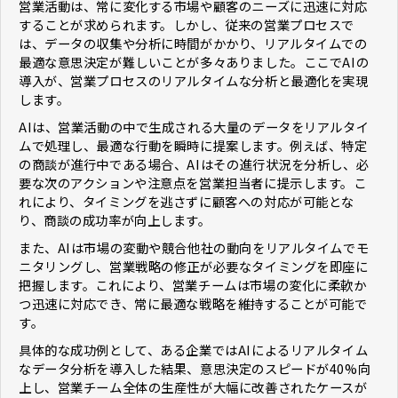
営業活動は、常に変化する市場や顧客のニーズに迅速に対応
することが求められます。しかし、従来の営業プロセスで
は、データの収集や分析に時間がかかり、リアルタイムでの
最適な意思決定が難しいことが多々ありました。ここでAIの
導入が、営業プロセスのリアルタイムな分析と最適化を実現
します。
AIは、営業活動の中で生成される大量のデータをリアルタイ
ムで処理し、最適な行動を瞬時に提案します。例えば、特定
の商談が進行中である場合、AIはその進行状況を分析し、必
要な次のアクションや注意点を営業担当者に提示します。こ
れにより、タイミングを逃さずに顧客への対応が可能とな
り、商談の成功率が向上します。
また、AIは市場の変動や競合他社の動向をリアルタイムでモ
ニタリングし、営業戦略の修正が必要なタイミングを即座に
把握します。これにより、営業チームは市場の変化に柔軟か
つ迅速に対応でき、常に最適な戦略を維持することが可能で
す。
具体的な成功例として、ある企業ではAIによるリアルタイム
なデータ分析を導入した結果、意思決定のスピードが40%向
上し、営業チーム全体の生産性が大幅に改善されたケースが