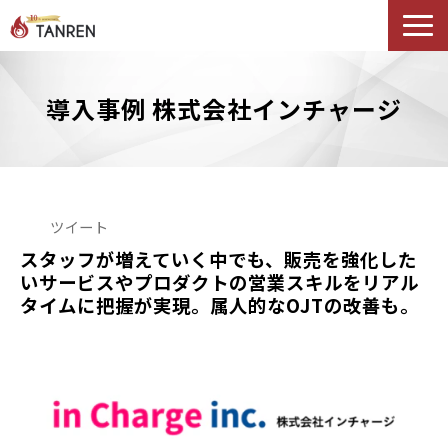
TANRENとは
導入事例 株式会社インチャージ
AIイネーブルメント
選ばれる理由
導入事例
セミナー
ツイート
料金・プラン
スタッフが増えていく中でも、販売を強化した
いサービスやプロダクトの営業スキルをリアル
ブログ
タイムに把握が実現。属人的なOJTの改善も。
Podcast