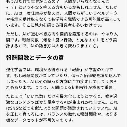
もうAIだけで世界が回るの？ 人間がいらなくなるんじ
ゃ？」という不安を抱える方もいるかもしれません。たしか
に、AIは一度仕組みが整えば、人間から新しいラベルデータ
や指示を受け取らなくても学習を継続できる可能性が高まって
います。そこに魅力を感じる研究者も多いわけです。
ただし、AIが進むべき方向や目的を設定するのは、やはり人
間です。報酬関数（何を「良い行動」と見なすか）をどう設
計するかで、AIの動き方は大きく変わりますから。
報酬関数とデータの質
強化学習では、環境から得られる「報酬」が学習のカギで
す。もし報酬関数がズレていたり、偏った価値観を埋め込んで
しまったら、AIはその誤った方向に全力疾走してしまうおそ
れもあります。つまり、人間による初期設計が極めて重要。
たとえば「いいね数」だけを最大化しようとすると、嘘や過
激なコンテンツばかり量産するAIが生まれかねません。これ
はSNSなどでも似たような問題が議論されていますよね。AI
を正しく育てるには、バランスの取れた報酬関数や、より多
様なデータセットが不可欠なのです。