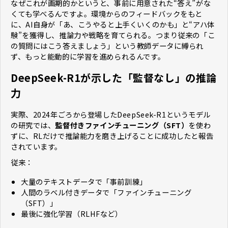
なぜこれが画期的かというと、事前に用意された“答え”がな
くても学べるんですよ。環境からのフィードバックをもと
に、AI自身が「あ、こうやると上手くいくのかも」と“アハ体
験”を獲得し、推論力や戦略を育てられる。つまり従来の「こ
の質問にはこう答えましょう」という教師データに縛られ
ず、もっと能動的に学習を進められるんです。
DeepSeek-R1が示した「監督なし」の推論
力
実際、2024年ごろから登場したDeepSeek-R1というモデル
の研究では、
監督付きファインチューニング（SFT）
を使わ
ずに、RLだけで推論能力を磨き上げることに成功したと報告
されています。
従来：
大量のテキストデータで「事前訓練」
人間のラベル付きデータで「ファインチューニング
（SFT）」
最後に強化学習（RLHFなど）