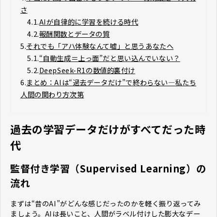
さ
4.1.
AIが自律的に学習を続ける時代
4.2.
報酬関数とデータの質
5.
それでも「アハ体験なんて嘘」と思うあなたへ
5.1.
“自動生成＝上っ面”だと思い込んでいない？
5.2.
DeepSeek-R1の数値的裏付け
6.
まとめ：AIは“過去データだけ”で終わらない―私たち
人間の関わり方次第
過去の学習データだけがすべてだった時
代
監督付き学習（Supervised Learning）の
流れ
まずは“昔のAI”がどんな感じだったのかを軽く振り返ってみ
ましょう。AIは長いこと、人間がラベル付けした膨大なデー