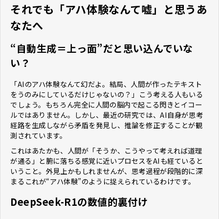
それでも「アハ体験なんて嘘」と思うあ
なたへ
“自動生成＝上っ面”だと思い込んでいな
い？
「AIのアハ体験なんて幻だよ。結局、人間が作ったテキスト
をうのみにしているだけじゃないの？」――こう考える人もいる
でしょう。もちろん完全に人間の脳内で起こる閃きとイコー
ルではありません。しかし、最近の研究では、AI自身が思考
経路を生成しながら矛盾を発見し、推論を修正することが観
測されています。
これはあたかも、人間が「そうか、こうやって考えれば道理
が通る」と腑に落ちる感覚に近いプロセスをAIも経ていると
いうこと。外見上かもしれませんが、思考過程が段階的に深
まる――これが“アハ体験”のように捉えられているわけです。
DeepSeek-R1の数値的裏付け