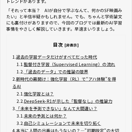
トレンドがあります。
「それって本当？ AIが自分で学ぶなんて、何かのSF映画み
たい」と半信半疑かもしれません。でも、ちゃんと学術論文
にも裏付けがありますので、今回のブログでは最新のAI学習
事情をやさしく解説していきます。早速まいりましょう。
目次
[非表示]
1.
過去の学習データだけがすべてだった時代
1.1.
監督付き学習（Supervised Learning）の流れ
1.2.
「過去のデータ」での推論の限界
2.
新時代の幕開け：強化学習（RL）で“アハ体験”を得
るAI
2.1.
強化学習とは？
2.2.
DeepSeek-R1が示した「監督なし」の推論力
3.
「未来を予測できない」なんて大間違い？
3.1.
未来の予測とは何か？
3.2.
自己シミュレーションで未来を切り拓く
4.
本当に人間の出番はもうないの？―"初期設定”の大切