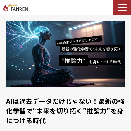
TANRENとは
AIイネーブルメント
選ばれる理由
導入事例
セミナー
料金・プラン
ブログ
Podcast
AIは過去データだけじゃない！最新の強
化学習で“未来を切り拓く”推論力"を身
につける時代