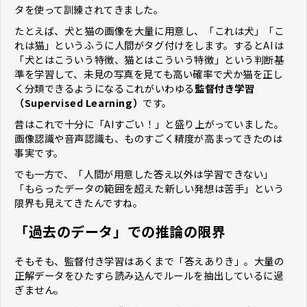
タを使って訓練されてきました。
たとえば、犬と猫の画像を大量に用意し、「これは犬」「こ
れは猫」というふうに人間がタグ付けをします。するとAIは
「犬とはこういう特徴、猫とはこういう特徴」という判断基
準を学習して、未見の写真を見ても高い確率で犬か猫を正し
く分類できるようになる――これがいわゆる
監督付き学習
（Supervised Learning）
です。
昔はこれで十分に「AIすごい！」と盛り上がっていました。
画像認識や音声認識も、ものすごく精度が高まってきたのは
事実です。
でも一方で、「人間が用意した答え以外は学習できない」
「もらったデータの範囲を超えた新しい発想は苦手」という
限界も見えてきたんですね。
「過去のデータ」での推論の限界
そもそも、監督付き学習はあくまで「答えありき」。大量の
正解データをひたすら読み込んでルールを抽出しているに過
ぎません。