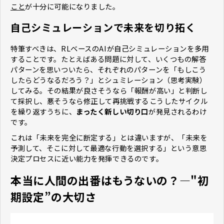
こと
が十分に可能になりました。
自己シミュレーションで未来を切り拓く
特筆すべきは、RLベースのAIが自己シミュレーションを多用
することです。たとえばある問題に対して、いくつもの解答
パターンを思いついたら、それぞれのパターンを「もしこう
したらどうなるだろう？」とシュミレーション（思考実験）
してみる。その結果が良さそうなら「報酬が高い」と判断し
て採択し、悪そうなら修正して再挑戦する――こうしたサイクル
を繰り返すうちに、
まったく新しい切り口
が発見されるわけ
です。
これは「未来を完全に断定する」とは違いますが、「未来を
予測して、そこに対して最適な行動を選択する」という意思
決定プロセスに近い能力を発揮できるのです。
本当に人間の出番はもうないの？―"初
期設定”の大切さ