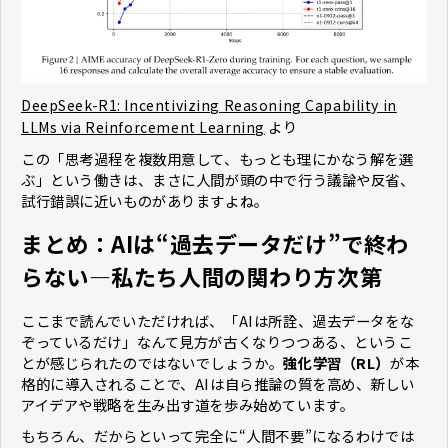
DeepSeek-R1: Incentivizing Reasoning Capability in
より
LLMs via Reinforcement Learning
この「思考過程を複数用意して、もっとも理にかなう解を選
ぶ」という働きは、まさに人間が頭の中で行う議論や反省、
試行錯誤に近いものがありますよね。
まとめ：AIは“過去データだけ”で終わ
らない―私たち人間の関わり方次第
ここまで読んでいただければ、「AIは所詮、過去データをな
ぞっているだけ」なんて見方が古くなりつつある、というこ
とが感じられたのではないでしょうか。
強化学習（RL）
が本
格的に導入されることで、AIは自ら推論の質を高め、新しい
アイデアや戦略を生み出す道を歩み始めています。
もちろん、だからといって完全に“人間不要”になるわけでは