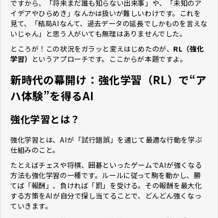
ですから、「将来まだ誰も知らない出来事」や、「未知のア
イデアやひらめき」なんかは扱いが難しいわけです。これを
見て、「結局AIなんて、過去データの延長でしかものを言えな
いじゃん」と思う人がいても無理はありませんでした。
ところが！この状況をガラッと変えはじめたのが、
RL（強化
学習）
というアプローチです。ここからが本題ですよ。
新時代の幕開け：強化学習（RL）で“ア
ハ体験”を得るAI
強化学習とは？
強化学習とは、AIが「試行錯誤」を通じて最適な行動を学ぶ
仕組みのこと。
たとえばチェスや将棋、囲碁といったゲームでAIが強くなる
方法も強化学習の一種です。ルールに従って駒を動かし、勝
てば「報酬」、負ければ「罰」を受ける。その報酬を最大化
する方策をAIが自分で探し当てることで、どんどん強くなっ
ていきます。