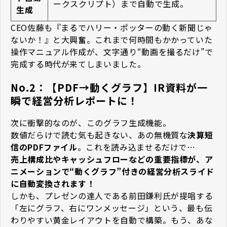
ークスクリプト）まで自動で生成。
生成
CEO佐藤も『まるでハリー・ポッターの動く新聞じゃ
ないか！』と大興奮。これまで何時間もかかっていた
操作マニュアル作成が、文字通り“動画を撮るだけ”で
完成する時代が来てしまいました。
No.2：【PDF→動くグラフ】IR資料が一
瞬で経営分析レポートに！
次に衝撃的なのが、このグラフ生成機能。
数値だらけで読む気も起きない、あの無機質な
決算短
信のPDFファイル
。これを読み込ませるだけで…
売上構成比やキャッシュフローなどの重要指標が、ア
ニメーションで“動くグラフ”付きの経営分析スライド
に自動変換されます！
しかも、プレゼンの達人である前田鎌利氏が提唱する
「左にグラフ、右にワンメッセージ」という、最も伝
わりやすい黄金レイアウトを自動で構築。もう、あな