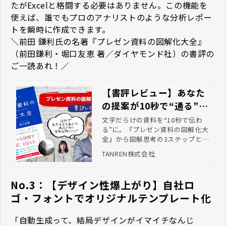
たがExcelと格闘する必要はありません。この機能を
使えば、誰でもプロのアナリストのような分析レポー
トを瞬時に作成できます。
＼前田 鎌利氏の
名著『プレゼン資料の図解化大全』
（前田鎌利・堀口友恵 著／ダイヤモンド社）の書評の
ご一読あれ！／
【書評レビュー】あなた
の提案が10秒で“通る”資
料に変わる！～『プレゼ
文字だらけの資料を“10秒で伝わ
る”に。『プレゼン資料の図解化大
ン資料の図解化大全』に
全』から図解思考の3ステップと営
学ぶ、最強の「図解思
業で使える8パターン、AIプロンプ
TANREN株式会社
考」～
ト活用まで徹底解説し、提案の承
認率と生産性を高めます。
No.3：【デザイン性爆上がり】自社ロ
ゴ・フォントでオリジナルテンプレート化
「自動生成って、結局デザインがイマイチなんじ