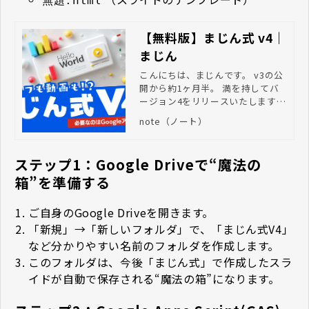
無題.html
【無料版】まじん式 v4｜
まじん
こんにちは、まじんです。 v3の公
開から約1ヶ月半。 満を持してバ
ージョン4をリリースいたします！
v4 まじでヤバいですよ。 ぜひ最後
note（ノート）
までお読みいただきたいです。 v1
～v3の軌跡 まずはこれまでの道の
りを振り返ってみましょう。 v1：
ステップ1：Google Driveで“魔法の
【神回】Googleスライドが一瞬で
箱”を準備する
完成する"奇跡"のプロンプト教え
ます v2：【必見】"改良版"まじん
式プロンプト！ v3：【究極】まじ
ご自身の
Google Drive
を開きます。
ん式プロンプトv3 v1～v2まではG
「新規」→「新しいフォルダ」で、「まじん式V4」
ASのコードを全文出力する仕組み
など分かりやすい名前のフォルダを作成します。
でしたが、 生成に時間がかかった
り、構文エラーが発生するのが欠
このフォルダは、今後「まじん式」で作成したスラ
点でした。 そこで、v3からは専用
イドが自動で保存される“魔法の箱”になります。
のWeb UI（アプリ）を作り、