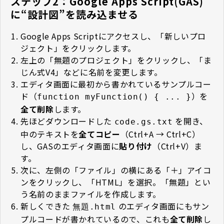
ステップ2：Google Apps Script(GAS)
に“設計図”を読み込ませる
Google Apps Script
にアクセスし、「新しいプロ
ジェクト」をクリックします。
左上の「無題のプロジェクト」をクリックし、「ま
じん式V4」などに名前を変更します。
エディタ画面に最初から書かれているサンプルコー
ド（
）を
function myFunction() { ... }
全て削除
します。
先ほどダウンロードした
を開き、
code.gs.txt
中のテキストを
全てコピー
（Ctrl+A → Ctrl+C）
し、GASのエディタ画面に
貼り付け
（Ctrl+V）ま
す。
次に、左側の「ファイル」の横にある「＋」アイコ
ンをクリックし、「HTML」を選択。「無題」とい
う名前のままファイルを作成します。
新しくできた
のエディタ画面にもサン
無題.html
プルコードが書かれているので、これも
全て削除
し