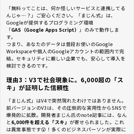
「無料ってことは、何か怪しいサービスと連携してる
んじゃ…？」ご安心ください。「まじん式」は、
Googleが提供するプログラミング環境
「
GAS（Google Apps Script）
」のみで動作しま
す。
つまり、あなたのデータは普段お使いのGoogle
Workspaceや個人のGoogleアカウントの範囲内で完
結。セキュリティに厳しい企業でも、安心して導入を
検討できるのです。
理由3：V3で社会現象に。6,000超の「ス
キ」が証明した信頼性
「まじん式」はV4で突然現れたわけではありません。
前バージョンのV3は、その圧倒的な実用性からSNSで
爆発的に拡散。開発者まじん氏のnote記事には、なん
と
6,000件を超える「スキ」
が寄せられました。これ
は異常事態です😲！多くのビジネスパーソンが実際に