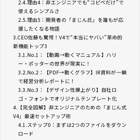
2.4.
理由4：非エンジニアでも“コピペだけ”で
使えるシンプルさ
2.5.
理由5：開発者の「まじん氏」を誰もが応
援したくなる物語
3.
CEO佐藤も驚愕！V4で“本当にヤバい”革命的
新機能トップ3
3.1.
No.1：【動画→動くマニュアル】ハリ
ー・ポッターの世界が現実に！
3.2.
No.2：【PDF→動くグラフ】IR資料が一瞬
で経営分析レポートに！
3.3.
No.3：【デザイン性爆上がり】自社ロ
ゴ・フォントでオリジナルテンプレート化
4.
【完全図解】非エンジニアのための「まじん式
V4」最速セットアップ術
4.1.
ステップ0：まずは2つのファイルをダウン
ロード