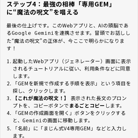
ステップ4：最強の相棒「専用GEM」
に“魔法の呪文”を唱える
最後の仕上げです。このWebアプリと、AIの頭脳であ
る
を連携させます。冒頭でお話しし
Google Gemini
た“魔法の呪文”の正体が、今ここで明らかになりま
す！
起動したWebアプリ（ジェネレーター）画面に表示
されるチュートリアルに従い、利用条件などに同意
します。
「GEMを新規で作成する手順を表示」という項目を
探し、クリックします。
【これが魔法の呪文！】
表示された長文のプロン
プトを、コピーボタンで
まるごとコピー
します。
「GEMの作成画面を開く」ボタンをクリックする
と、
の画面に移動します。
Gemini
「名前」に「まじん式V4専用GEM」などと入力し
ます。