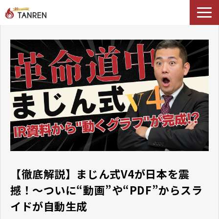
TANRENとは
AIイネーブルメント
選ばれる理由
導入事例
セミナー
料金・プラン
ブログ
Podcast
【徹底解説】まじん式V4が日本を震
撼！～ついに“動画”や“PDF”からスラ
イドが自動生成