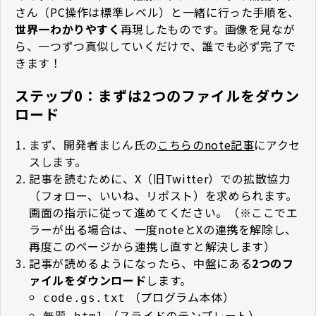
さん（PC操作は標準レベル）と一緒に行った手順を、
世界一わかりやすく
再現したものです。画像を見なが
ら、一つずつ真似していくだけで、誰でも必ず完了で
きます！
ステップ0：まずは2つのファイルをダウン
ロード
まず、開発者まじん氏の
こちらのnote記事
にアクセ
スします。
記事を読むために、X（旧Twitter）での拡散協力
（フォロー、いいね、リポスト）を求められます。
画面の指示に従って進めてください。（※ここでエ
ラーが出る場合は、一度noteとXの連携を解除し、
再度このページから連携し直すと解決します）
記事が読めるようになったら、中盤にある
2つのフ
ァイルをダウンロード
します。
（プログラム本体）
code.gs.txt
（スライドのテンプレート）