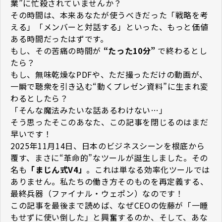
業”に忙殺されていませんか？
その時間は、本来あなたが使うべきだった「戦略を考
える」「メンバーと対話する」といった、もっと価値
ある時間だったはずです。
もし、その苦痛の時間が
“たった10分”
で終わるとし
たら？
もし、無味乾燥なPDFや、ただ撮っただけの動画が、
一瞬で聴衆を引き込む“動くプレゼン資料”に生まれ変
わるとしたら？
「そんな魔法みたいな話あるわけない…」
そう思ったそこのあなた、この記事を閉じるのはまだ
早いです！
2025年11月14日、日本のビジネスシーンを根底から
覆す、まさに“革命的”なツールが誕生しました。その
名も
「まじん式V4」
。これは単なる効率化ツールでは
ありません。私たちの働き方そのものを再定義する、
最終兵器（ファイナル・ウェポン）なのです！
この記事を最後まで読めば、なぜCEOの佐藤が「一睡
もせずに使い倒した」と興奮するのか、そして、あな