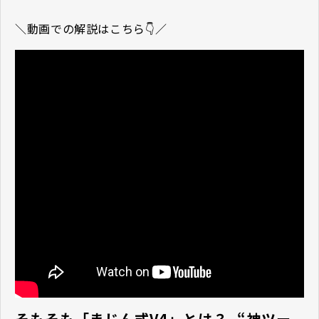
＼動画での解説はこちら👇／
そもそも「まじん式V4」とは？ ―― “神ツー