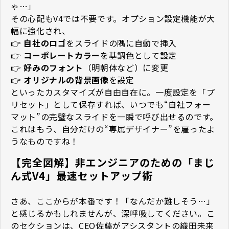
ゃ…」
その心配もV4では不要です。オプション設定機能が大
幅に強化され、
👉
自社のロゴ
をスライドの隅に自動で挿入
👉
コーポレートカラー
を基調色として設定
👉
好みのフォント
（明朝体など）に変更
👉
オリジナルの背景画像
を設定
といったカスタマイズが自由自在に。一度設定を「プ
リセット」として保存すれば、いつでも“自社フォー
マット”の完璧なスライドを一瞬で呼び出せるのです。
これはもう、自分だけの“専属デザイナー”を雇ったよ
うなものですね！
【完全図解】非エンジニアのための「まじ
ん式V4」最速セットアップ術
さあ、ここからが本番です！「なんだか難しそう…」
と感じるかもしれませんが、深呼吸してください。こ
のセクションは、CEO佐藤がアシスタントの織田未来