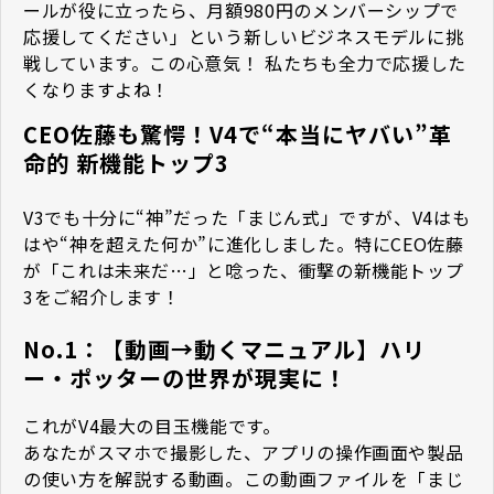
ールが役に立ったら、月額980円のメンバーシップで
応援してください」という新しいビジネスモデルに挑
戦しています。この心意気！ 私たちも全力で応援した
くなりますよね！
CEO佐藤も驚愕！V4で“本当にヤバい”革
命的 新機能トップ3
V3でも十分に“神”だった「まじん式」ですが、V4はも
はや“神を超えた何か”に進化しました。特にCEO佐藤
が「これは未来だ…」と唸った、衝撃の新機能トップ
3をご紹介します！
No.1：【動画→動くマニュアル】ハリ
ー・ポッターの世界が現実に！
これがV4最大の目玉機能です。
あなたがスマホで撮影した、アプリの操作画面や製品
の使い方を解説する動画。この動画ファイルを「まじ