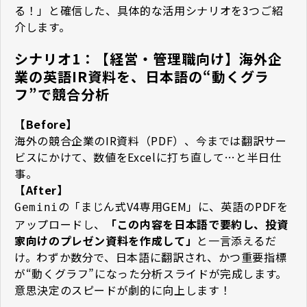
る！」と確信した、具体的な活用シナリオを3つご紹
介します。
シナリオ1：【経営・管理職向け】海外企
業の英語IR資料を、日本語の“動くグラ
フ”で競合分析
【Before】
海外の競合企業のIR資料（PDF）、今までは翻訳サー
ビスにかけて、数値をExcelに打ち直して…と半日仕
事。
【After】
の「まじん式V4専用GEM」に、英語のPDFを
Gemini
アップロードし、
「この内容を日本語で要約し、投資
家向けのプレゼン資料を作成して」
と一言添えるだ
け。わずか数分で、日本語に翻訳され、かつ重要指標
が“動くグラフ”になった分析スライドが完成します。
意思決定のスピードが劇的に向上します！