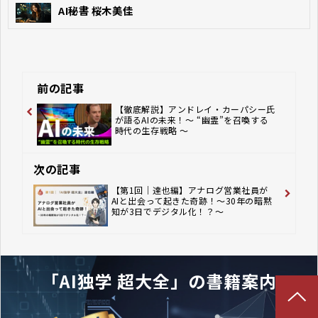
AI秘書 桜木美佳
前の記事
【徹底解説】アンドレイ・カーパシー氏
が語るAIの未来！～ “幽霊”を召喚する
時代の生存戦略 ～
次の記事
【第1回｜達也編】アナログ営業社員が
AIと出会って起きた奇跡！〜30年の暗黙
知が3日でデジタル化！？〜
「AI独学 超大全」の書籍案内