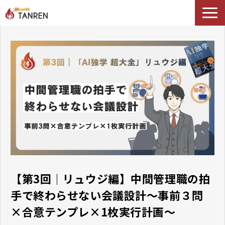
TANRENとは
AIイネーブルメント
選ばれる理由
導入事例
セミナー
料金・プラン
ブログ
Podcast
【第3回｜リュウジ編】中間管理職の拍
手で終わらせない会議設計〜事前３問
×合意テンプレ×1枚実行計画〜