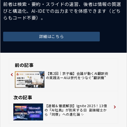
前者は検索・要約・スライドの速習、後者は情報の質選
びと構造化、AI-IDEでの出力までを体感できます（どち
らもコード不要）。
詳細はこちら
前の記事
【第2回｜京子編】会議が動くAI翻訳術
の実践法ーAIは世代をつなぐ"翻訳機"
次の記事
【速報＆徹底解説】Ignite 2025！13億
の『AI社員』が到来する日 ―― 副操縦士か
ら「同僚」への進化論 ✨