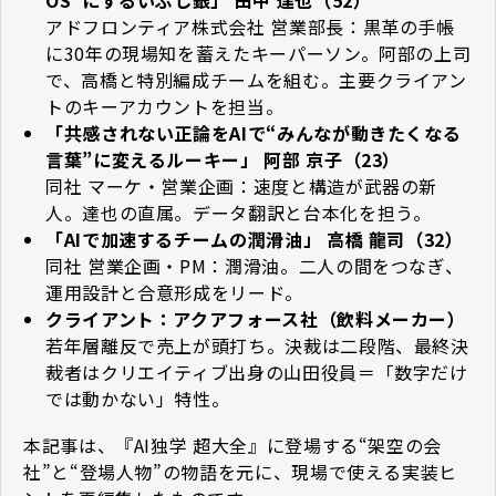
アドフロンティア株式会社 営業部長：黒革の手帳
に30年の現場知を蓄えたキーパーソン。阿部の上司
で、高橋と特別編成チームを組む。主要クライアン
トのキーアカウントを担当。
「共感されない正論をAIで“みんなが動きたくなる
言葉”に変えるルーキー」 阿部 京子（23）
同社 マーケ・営業企画：速度と構造が武器の新
人。達也の直属。データ翻訳と台本化を担う。
「AIで加速するチームの潤滑油」 高橋 龍司（32）
同社 営業企画・PM：潤滑油。二人の間をつなぎ、
運用設計と合意形成をリード。
クライアント：アクアフォース社（飲料メーカー）
若年層離反で売上が頭打ち。決裁は二段階、最終決
裁者はクリエイティブ出身の山田役員＝「数字だけ
では動かない」特性。
本記事は、『AI独学 超大全』に登場する“架空の会
社”と“登場人物”の物語を元に、現場で使える実装ヒ