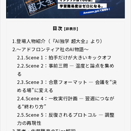
目次
[非表示]
1.
登場人物紹介（『AI独学 超大全』より）
2.
〜アドフロンティア社のAI物語〜
2.1.
Scene 1：拍手だけが大きいキックオフ
2.2.
Scene 2：事前三問 — 温度と論点を集め
る
2.3.
Scene 3：合意フォーマット — 会議を“決
める場”に変える
2.4.
Scene 4：一枚実行計画 — 翌週につなが
る“終わり方”
2.5.
Scene 5：反復されるプロトコル — 調整
力の再現性
3.
著者・佐藤勝彦のTips解説