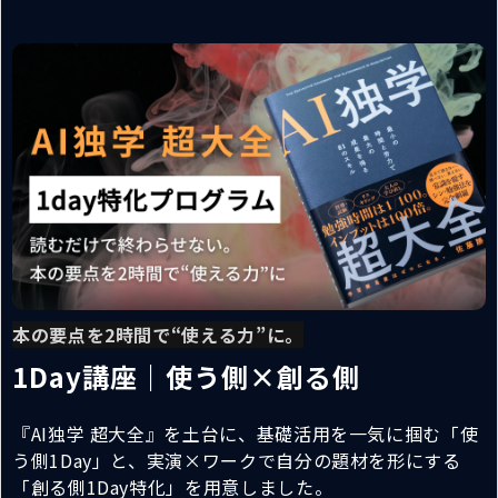
本の要点を2時間で“使える力”に。
1Day講座｜使う側×創る側
『AI独学 超大全』を土台に、基礎活用を一気に掴む「使
う側1Day」と、実演×ワークで自分の題材を形にする
「創る側1Day特化」を用意しました。