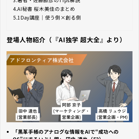
4.
AI秘書 桜木美佳のまとめ
5.
1Day講座｜使う側×創る側
登場人物紹介（『AI独学 超大全』より）
「黒革手帳のアナログな情報をAIで“成功への
OS”にするいぶし銀」 田中 達也（52）