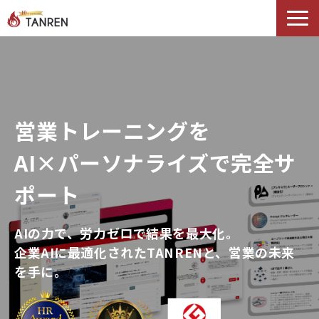
TANRENとは
AIイネーブルメント
選ばれる理由
営業トレーニングを
導入事例
セミナー
AI×パーソナライズで完全サ
料金・プラン
ポート
ブログ
Podcast
AIの力で、労力ゼロで結果を最大化。
企業AIに最適化されたTANRENと、営業の未来
を手に。