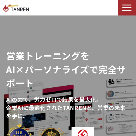
TANRENとは
AIイネーブルメント
選ばれる理由
営業トレーニングを
導入事例
セミナー
AI×パーソナライズで完全サ
料金・プラン
ポート
ブログ
Podcast
AIの力で、労力ゼロで結果を最大化。
企業AIに最適化されたTANRENと、営業の未来
を手に。